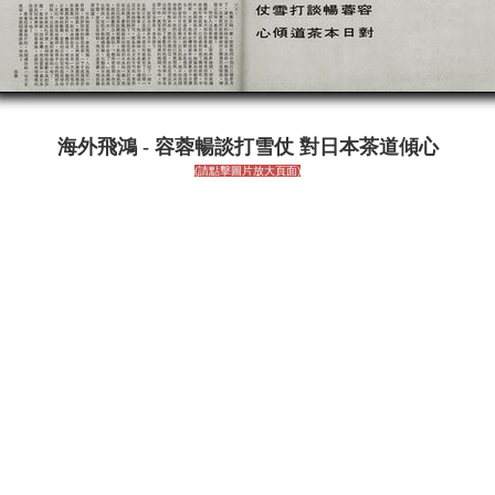
海外飛鴻 - 容蓉暢談打雪仗 對日本茶道傾心
(請點擊圖片放大頁面)