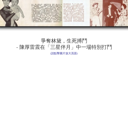
爭奪林黛，生死搏鬥
- 陳厚雷震在「三星伴月」中一場特別打鬥
(請點擊圖片放大頁面)